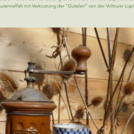
utervielfalt mit Verkostung der "Gutelen" von der Voltruier Lup