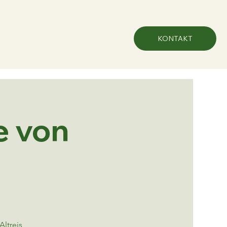
KONTAKT
e von
ltreis