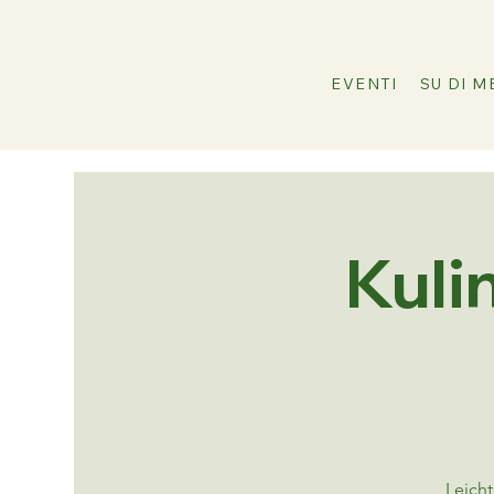
EVENTI
SU DI M
Kuli
Leich