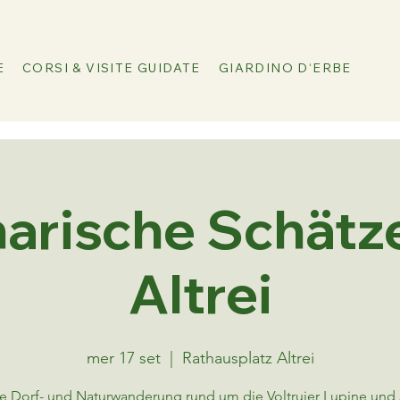
E
CORSI & VISITE GUIDATE
GIARDINO D‘ERBE
narische Schätz
Altrei
mer 17 set
  |  
Rathausplatz Altrei
te Dorf- und Naturwanderung rund um die Voltruier Lupine und A