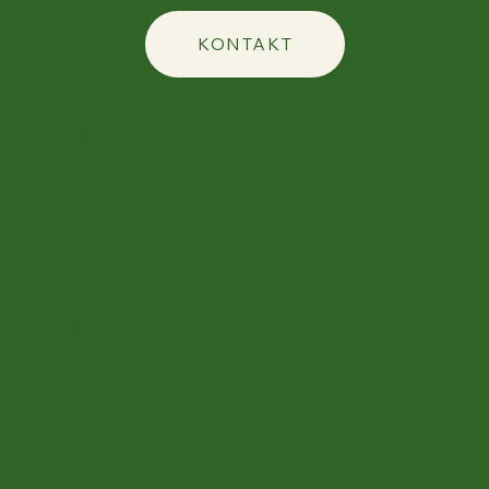
KONTAKT
E-Mail:
geligschnell@gmail.com
Telefon: +39 3492389577
Angelika Maria Gschnell
Hauptstraße 38/1
I-39040 Truden im Naturpark