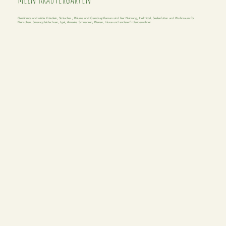
Gezähmte und wilde Kräutlein, Sträucher , Bäume und Gemüsepflanzen sind hier Nahrung, Heilmittel, Seelenfutter und Wohnraum für
Menschen, Smaragdeidechsen, Igel, Amseln, Schnecken, Bienen, Läuse und andere Erdenbewohner.