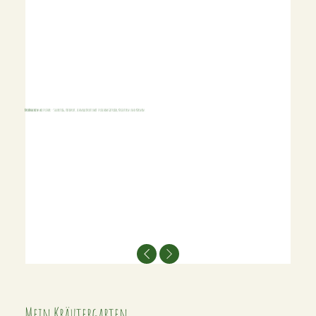
Brotbacken
wie früher – Sauerteig, Hefebrot, schnelle Brote mit frischem Getreide, Kräutern und Kernen.
Mein Kräutergarten