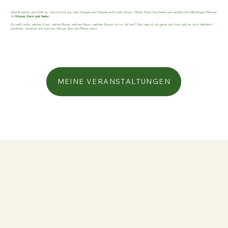
Überall wächst und blüht es, man kommt aus dem Schauen und Staunen nicht mehr heraus. Mutter Natur beschenkt uns reichlich mit heilkräftigen Pflanzen
für
Körper, Geist und Seele.
Du weißt nicht, welches Kraut, welche Blume, welchen Baum, welchen Strauch du vor dir hast? Das zeig ich dir gerne und dazu gibt es noch allerhand
nützliches, unnützes und kurioses Wissen über die Pflanze dazu!
MEINE VERANSTALTUNGEN