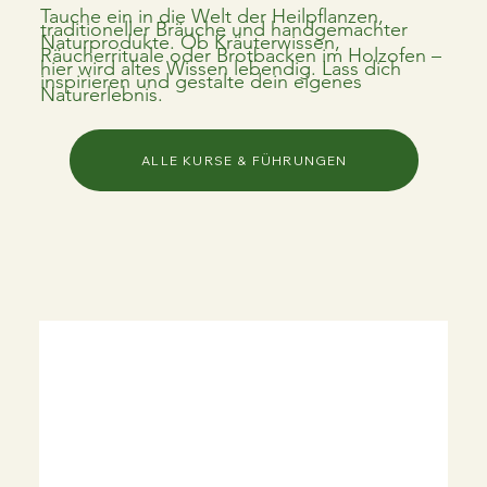
Tauche ein in die Welt der Heilpflanzen,
traditioneller Bräuche und handgemachter
Naturprodukte. Ob Kräuterwissen,
Räucherrituale oder Brotbacken im Holzofen –
hier wird altes Wissen lebendig. Lass dich
inspirieren und gestalte dein eigenes
Naturerlebnis.
ALLE KURSE & FÜHRUNGEN