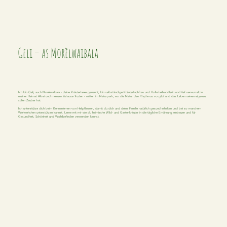
Geli – as Morèlwaibala
Ich bin Geli, auch Morèlwaibala - deine Kräuterhexe genannt; bin selbständige Kräuterfachfrau und Volksheilkundlerin und tief verwurzelt in
meiner Heimat Altrei und meinem Zuhause Truden - mitten im Naturpark, wo die Natur den Rhythmus vorgibt und das Leben seinen eigenen,
stillen Zauber hat.
Ich unterstütze dich beim Kennenlernen von Heilpflanzen, damit du dich und deine Familie natürlich gesund erhalten und bei so manchem
Wehwehchen unterstützen kannst. Lerne mit mir wie du heimische Wild- und Gartenkräuter in die tägliche Ernährung einbauen und für
Gesundheit, Schönheit und Wohlbefinden verwenden kannst.